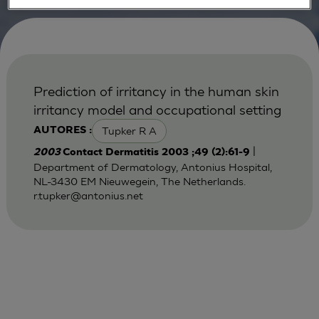
Prediction of irritancy in the human skin
irritancy model and occupational setting
Tupker R A
AUTORES :
|
2003
Contact Dermatitis 2003 ;49 (2):61-9
Department of Dermatology, Antonius Hospital,
NL-3430 EM Nieuwegein, The Netherlands.
r.tupker@antonius.net