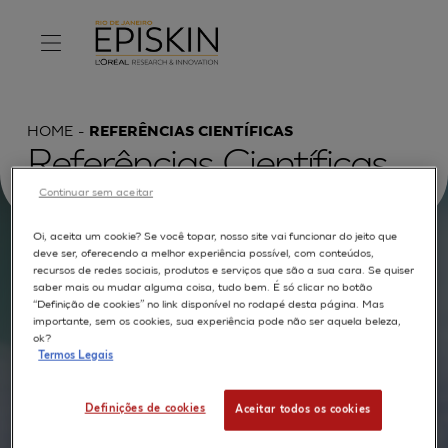
HOME
REFERÊNCIAS CIENTÍFICAS
Referências Científicas
Continuar sem aceitar
Oi, aceita um cookie? Se você topar, nosso site vai funcionar do jeito que
deve ser, oferecendo a melhor experiência possível, com conteúdos,
Procurar por :
recursos de redes sociais, produtos e serviços que são a sua cara. Se quiser
saber mais ou mudar alguma coisa, tudo bem. É só clicar no botão
“Definição de cookies” no link disponível no rodapé desta página. Mas
TEXTO COMPLETO
MODELOS
APLICAÇÕES
importante, sem os cookies, sua experiência pode não ser aquela beleza,
ok?
AUTORES
Termos Legais
Definições de cookies
Aceitar todos os cookies