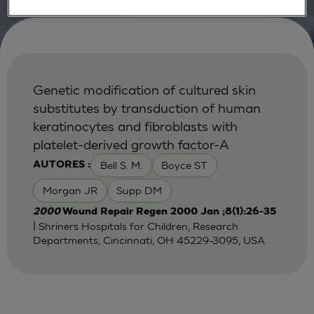
Genetic modification of cultured skin
substitutes by transduction of human
keratinocytes and fibroblasts with
platelet-derived growth factor-A
Bell S. M.
Boyce ST
AUTORES :
Morgan JR
Supp DM
2000
Wound Repair Regen 2000 Jan ;8(1):26-35
| Shriners Hospitals for Children, Research
Departments, Cincinnati, OH 45229-3095, USA