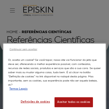
HOME
REFERÊNCIAS CIENTÍFICAS
Referências Científicas
Continuar sem aceitar
Oi, aceita um cookie? Se você topar, nosso site vai funcionar do jeito que
Procurar por :
deve ser, oferecendo a melhor experiência possível, com conteúdos,
recursos de redes sociais, produtos e serviços que são a sua cara. Se quiser
saber mais ou mudar alguma coisa, tudo bem. É só clicar no botão
TEXTO COMPLETO
MODELOS
APLICAÇÕES
“Definição de cookies” no link disponível no rodapé desta página. Mas
importante, sem os cookies, sua experiência pode não ser aquela beleza,
AUTORES
ok?
Termos Legais
Definições de cookies
Aceitar todos os cookies