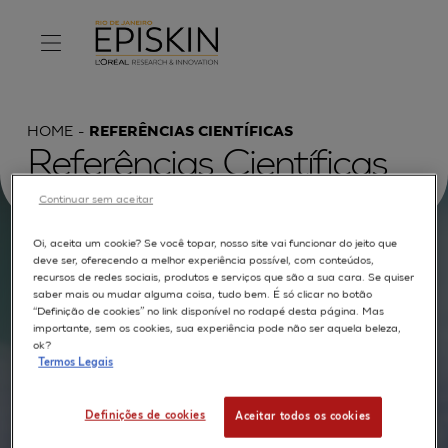
HOME
REFERÊNCIAS CIENTÍFICAS
Referências Científicas
Continuar sem aceitar
Oi, aceita um cookie? Se você topar, nosso site vai funcionar do jeito que
deve ser, oferecendo a melhor experiência possível, com conteúdos,
Procurar por :
recursos de redes sociais, produtos e serviços que são a sua cara. Se quiser
saber mais ou mudar alguma coisa, tudo bem. É só clicar no botão
TEXTO COMPLETO
MODELOS
APLICAÇÕES
“Definição de cookies” no link disponível no rodapé desta página. Mas
importante, sem os cookies, sua experiência pode não ser aquela beleza,
AUTORES
ok?
Termos Legais
Definições de cookies
Aceitar todos os cookies