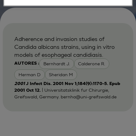
Adherence and invasion studies of
Candida albicans strains, using in vitro
models of esophageal candidiasis.
Bernhardt J.
Calderone R.
AUTORES :
Herman D
Sheridan M
2001
J Infect Dis. 2001 Nov 1;184(9):1170-5. Epub
| Universitatsklinik fur Chirurgie,
2001 Oct 12.
Greifswald, Germany.
bernha@uni-greifswald.de