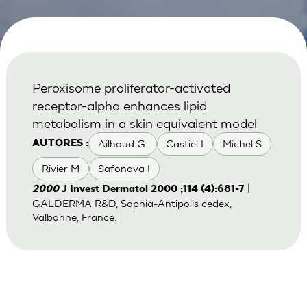
Peroxisome proliferator-activated
receptor-alpha enhances lipid
metabolism in a skin equivalent model
Ailhaud G.
Castiel I
Michel S
AUTORES :
Rivier M
Safonova I
|
2000
J Invest Dermatol 2000 ;114 (4):681-7
GALDERMA R&D, Sophia-Antipolis cedex,
Valbonne, France.