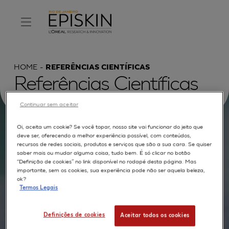
HOME
REFERÊNCIAS CIENTÍFICAS
Referências Científicas
Continuar sem aceitar
Oi, aceita um cookie? Se você topar, nosso site vai funcionar do jeito que
Procurar por :
deve ser, oferecendo a melhor experiência possível, com conteúdos,
recursos de redes sociais, produtos e serviços que são a sua cara. Se quiser
saber mais ou mudar alguma coisa, tudo bem. É só clicar no botão
TEXTO COMPLETO
MODELOS
APLICAÇÕES
“Definição de cookies” no link disponível no rodapé desta página. Mas
importante, sem os cookies, sua experiência pode não ser aquela beleza,
AUTORES
ok?
Termos Legais
Definições de cookies
Aceitar todos os cookies