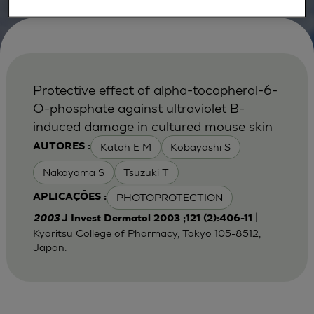
Protective effect of alpha-tocopherol-6-
O-phosphate against ultraviolet B-
induced damage in cultured mouse skin
Katoh E M
Kobayashi S
AUTORES :
Nakayama S
Tsuzuki T
PHOTOPROTECTION
APLICAÇÕES :
|
2003
J Invest Dermatol 2003 ;121 (2):406-11
Kyoritsu College of Pharmacy, Tokyo 105-8512,
Japan.