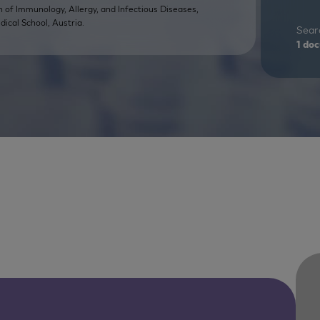
on of Immunology, Allergy, and Infectious Diseases,
ical School, Austria.
Searc
1
doc