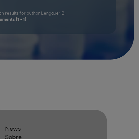
h results for author Lengauer B :
uments
[1 - 1]
News
Sobre