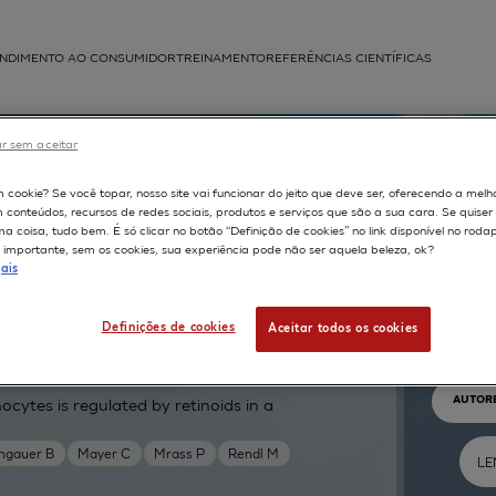
NDIMENTO AO CONSUMIDOR
TREINAMENTO
REFERÊNCIAS CIENTÍFICAS
APLICAÇÕES
r sem aceitar
struída
m cookie? Se você topar, nosso site vai funcionar do jeito que deve ser, oferecendo a melh
m conteúdos, recursos de redes sociais, produtos e serviços que são a sua cara. Se quise
 coisa, tudo bem. É só clicar no botão “Definição de cookies” no link disponível no roda
importante, sem os cookies, sua experiência pode não ser aquela beleza, ok?
ais
Pr
Definições de cookies
Aceitar todos os cookies
TEXTO 
AUTOR
cytes is regulated by retinoids in a
ngauer B
Mayer C
Mrass P
Rendl M