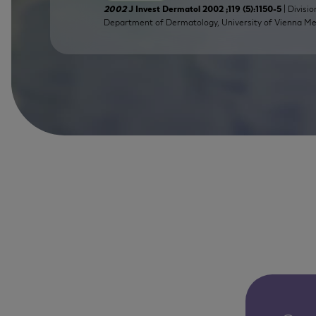
| Divisi
2002
J Invest Dermatol 2002 ;119 (5):1150-5
Department of Dermatology, University of Vienna Med