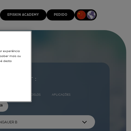
EPISKIN ACADEMY
PEDIDO
or experiência
r saber mais ou
pé desta
ocurar por :
COMPLETO
MODELOS
APLICAÇÕES
ES