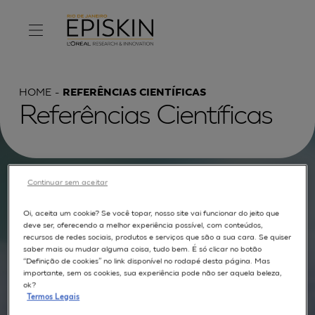
HOME
REFERÊNCIAS CIENTÍFICAS
Referências Científicas
Procurar por :
Continuar sem aceitar
Oi, aceita um cookie? Se você topar, nosso site vai funcionar do jeito que
TEXTO COMPLETO
MODELOS
APLICAÇÕES
deve ser, oferecendo a melhor experiência possível, com conteúdos,
recursos de redes sociais, produtos e serviços que são a sua cara. Se quiser
AUTORES
saber mais ou mudar alguma coisa, tudo bem. É só clicar no botão
“Definição de cookies” no link disponível no rodapé desta página. Mas
importante, sem os cookies, sua experiência pode não ser aquela beleza,
ok?
Termos Legais