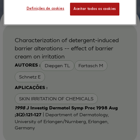
Definições de cookies
Aceitar todos os cookies
Characterization of detergent-induced
barrier alterations -- effect of barrier
cream on irritation
Diepgen TL
Fartasch M
AUTORES :
Schnetz E
APLICAÇÕES :
SKIN IRRITATION OF CHEMICALS
1998
J Investig Dermatol Symp Proc 1998 Aug
| Department of Dermatology,
;3(2):121-127
University of Erlangen/Nurnberg, Erlangen,
Germany