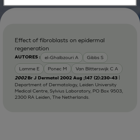
Effect of fibroblasts on epidermal
regeneration
el-Ghalbzouri A
Gibbs S
AUTORES :
Lamme E
Ponec M
Van Blitterswijk C A
|
2002
Br J Dermatol 2002 Aug ;147 (2):230-43
Department of Dermatology, Leiden University
Medical Centre, Sylvius Laboratory, PO Box 9503,
2300 RA Leiden, The Netherlands.