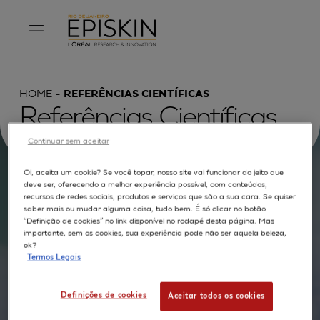
HOME
REFERÊNCIAS CIENTÍFICAS
Referências Científicas
Continuar sem aceitar
Oi, aceita um cookie? Se você topar, nosso site vai funcionar do jeito que
deve ser, oferecendo a melhor experiência possível, com conteúdos,
Procurar por :
recursos de redes sociais, produtos e serviços que são a sua cara. Se quiser
saber mais ou mudar alguma coisa, tudo bem. É só clicar no botão
TEXTO COMPLETO
MODELOS
APLICAÇÕES
“Definição de cookies” no link disponível no rodapé desta página. Mas
importante, sem os cookies, sua experiência pode não ser aquela beleza,
AUTORES
ok?
Termos Legais
Definições de cookies
Aceitar todos os cookies