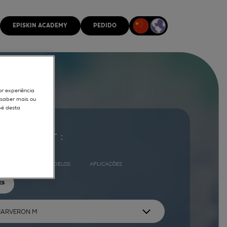
EPISKIN ACADEMY
PEDIDO
or experiência
r saber mais ou
pé desta
ocurar por :
COMPLETO
MODELOS
APLICAÇÕES
ES