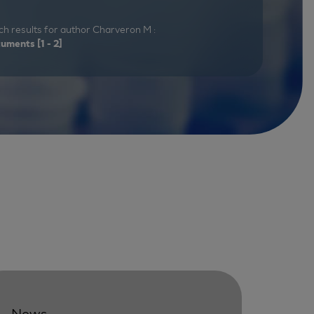
h results for author Charveron M :
cuments
[1 - 2]
News