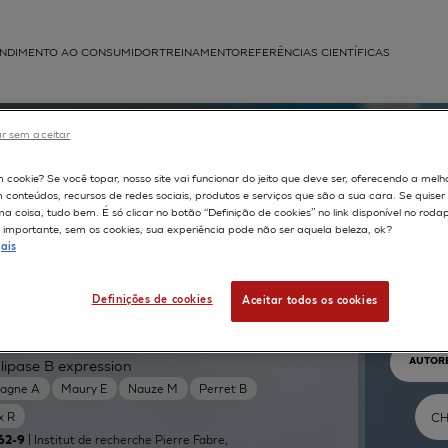
NDIMENTO AO CONSUMIDOR
TREINAMENTO
REFERÊNCIAS CIENTÍFICAS
APLICAÇÕES
r sem aceitar
struída
m cookie? Se você topar, nosso site vai funcionar do jeito que deve ser, oferecendo a melh
m conteúdos, recursos de redes sociais, produtos e serviços que são a sua cara. Se quise
 coisa, tudo bem. É só clicar no botão “Definição de cookies” no link disponível no roda
importante, sem os cookies, sua experiência pode não ser aquela beleza, ok?
ais
Pr
Definições de cookies
Aceitar todos os cookies
TEXTO 
AUTOR
lipase B expression
agne A
Maury E
Nauze M
Perret B
x R
| Institut de recherche Pierre Fabre,
62-9