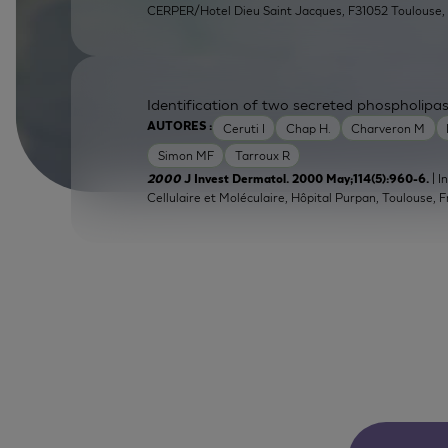
CERPER/Hotel Dieu Saint Jacques, F31052 Toulouse, 
Identification of two secreted phospholipa
Ceruti I
Chap H.
Charveron M
AUTORES :
Simon MF
Tarroux R
| 
2000
J Invest Dermatol. 2000 May;114(5):960-6.
Cellulaire et Moléculaire, Hôpital Purpan, Toulouse, 