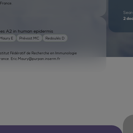
France.
Searc
2
do
ses A2 in human epidermis
Maury E
Prévost MC
Redoulés D
Institut Fédératif de Recherche en Immunologie
France.
Eric.Maury@purpan.inserm.fr