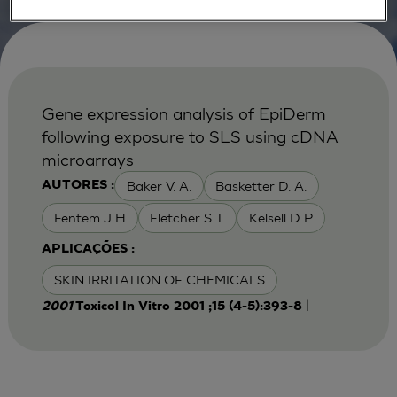
Gene expression analysis of EpiDerm
following exposure to SLS using cDNA
microarrays
Baker V. A.
Basketter D. A.
AUTORES :
Fentem J H
Fletcher S T
Kelsell D P
APLICAÇÕES :
SKIN IRRITATION OF CHEMICALS
|
2001
Toxicol In Vitro 2001 ;15 (4-5):393-8