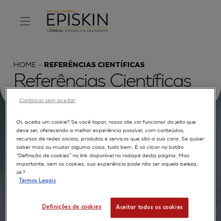
HOME
REFERÊNCIAS CIENTÍFICAS
Referências Científicas
Continuar sem aceitar
Oi, aceita um cookie? Se você topar, nosso site vai funcionar do jeito que
Procurar por :
deve ser, oferecendo a melhor experiência possível, com conteúdos,
recursos de redes sociais, produtos e serviços que são a sua cara. Se quiser
saber mais ou mudar alguma coisa, tudo bem. É só clicar no botão
TEXTO COMPLETO
MODELOS
APLICAÇÕES
“Definição de cookies” no link disponível no rodapé desta página. Mas
importante, sem os cookies, sua experiência pode não ser aquela beleza,
AUTORES
ok?
Termos Legais
Definições de cookies
Aceitar todos os cookies