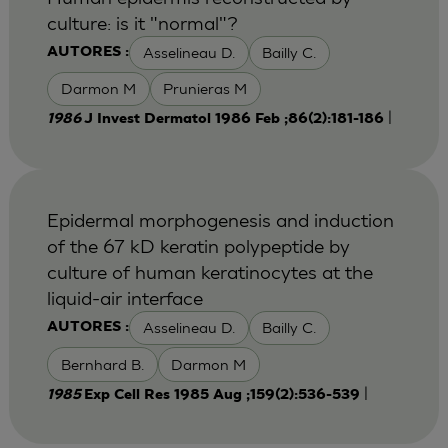
culture: is it "normal"?
Asselineau D.
Bailly C.
AUTORES :
Darmon M
Prunieras M
|
1986
J Invest Dermatol 1986 Feb ;86(2):181-186
Epidermal morphogenesis and induction
of the 67 kD keratin polypeptide by
culture of human keratinocytes at the
liquid-air interface
Asselineau D.
Bailly C.
AUTORES :
Bernhard B.
Darmon M
|
1985
Exp Cell Res 1985 Aug ;159(2):536-539