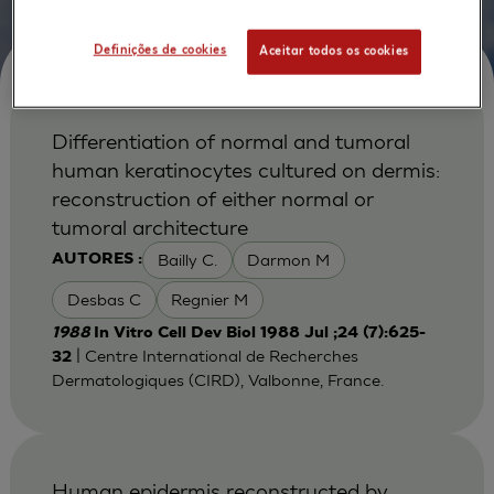
Definições de cookies
Aceitar todos os cookies
Differentiation of normal and tumoral
human keratinocytes cultured on dermis:
reconstruction of either normal or
tumoral architecture
Bailly C.
Darmon M
AUTORES :
Desbas C
Regnier M
1988
In Vitro Cell Dev Biol 1988 Jul ;24 (7):625-
| Centre International de Recherches
32
Dermatologiques (CIRD), Valbonne, France.
Human epidermis reconstructed by