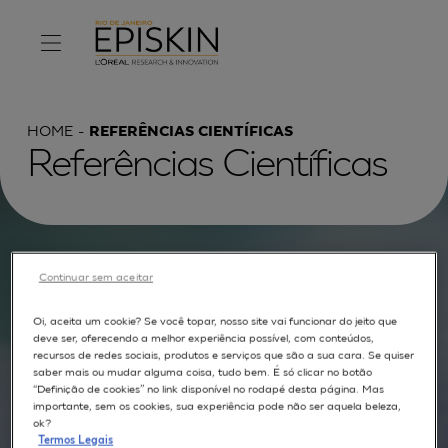
HOME
REFERÊNCIAS CIENTÍFICAS
Referências Científicas
Procurar por :
Continuar sem aceitar
TEXTO COMPLETO
MODELOS
APLICAÇÕES
Oi, aceita um cookie? Se você topar, nosso site vai funcionar do jeito que
deve ser, oferecendo a melhor experiência possível, com conteúdos,
AUTORES
recursos de redes sociais, produtos e serviços que são a sua cara. Se quiser
saber mais ou mudar alguma coisa, tudo bem. É só clicar no botão
“Definição de cookies” no link disponível no rodapé desta página. Mas
importante, sem os cookies, sua experiência pode não ser aquela beleza,
ok?
Termos Legais