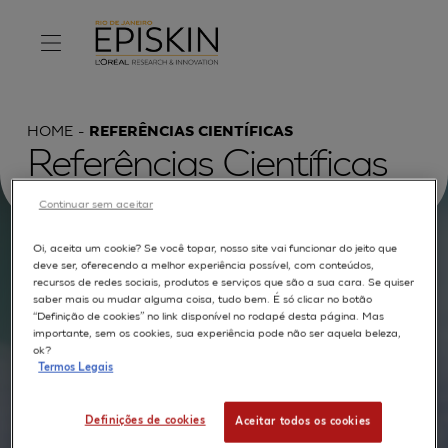
HOME
REFERÊNCIAS CIENTÍFICAS
Referências Científicas
Continuar sem aceitar
Oi, aceita um cookie? Se você topar, nosso site vai funcionar do jeito que
Procurar por :
deve ser, oferecendo a melhor experiência possível, com conteúdos,
recursos de redes sociais, produtos e serviços que são a sua cara. Se quiser
saber mais ou mudar alguma coisa, tudo bem. É só clicar no botão
TEXTO COMPLETO
MODELOS
APLICAÇÕES
“Definição de cookies” no link disponível no rodapé desta página. Mas
importante, sem os cookies, sua experiência pode não ser aquela beleza,
AUTORES
ok?
Termos Legais
Definições de cookies
Aceitar todos os cookies