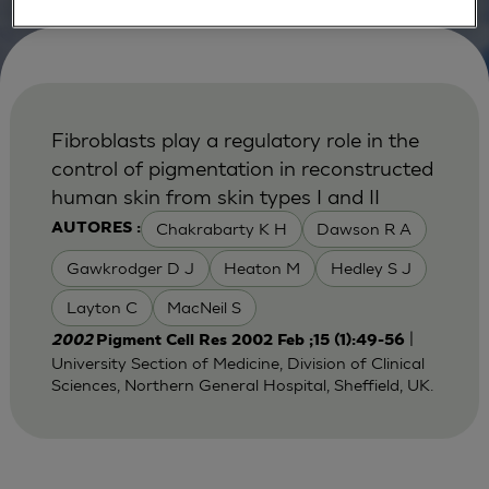
Fibroblasts play a regulatory role in the
control of pigmentation in reconstructed
human skin from skin types I and II
Chakrabarty K H
Dawson R A
AUTORES :
Gawkrodger D J
Heaton M
Hedley S J
Layton C
MacNeil S
|
2002
Pigment Cell Res 2002 Feb ;15 (1):49-56
University Section of Medicine, Division of Clinical
Sciences, Northern General Hospital, Sheffield, UK.