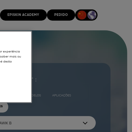
EPISKIN ACADEMY
PEDIDO
or experiência
r saber mais ou
pé desta
ocurar por :
COMPLETO
MODELOS
APLICAÇÕES
ES