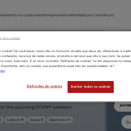
NDIMENTO AO CONSUMIDOR
TREINAMENTO
REFERÊNCIAS CIENTÍFICAS
APLICAÇÕES
r sem aceitar
struída
m cookie? Se você topar, nosso site vai funcionar do jeito que deve ser, oferecendo a melh
m conteúdos, recursos de redes sociais, produtos e serviços que são a sua cara. Se quise
 coisa, tudo bem. É só clicar no botão “Definição de cookies” no link disponível no roda
importante, sem os cookies, sua experiência pode não ser aquela beleza, ok?
ais
Pr
Definições de cookies
Aceitar todos os cookies
TEXTO 
AUTOR
 for the upcoming ECVAM validation
H
Liebsch M
Slawik B
Spielmann H