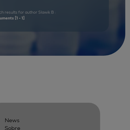
h results for author Slawik B :
uments
[1 - 1]
News
Sobre