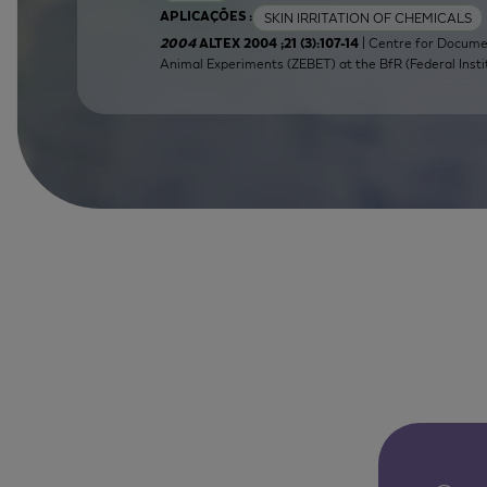
SKIN IRRITATION OF CHEMICALS
APLICAÇÕES :
| Centre for Docume
2004
ALTEX 2004 ;21 (3):107-14
Animal Experiments (ZEBET) at the BfR (Federal Insti