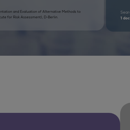
ntation and Evaluation of Alternative Methods to
Searc
tute for Risk Assessment), D-Berlin.
1
doc