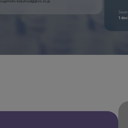
.
sugimoto-kazuhisa@glico.co.jp
Searc
1
doc