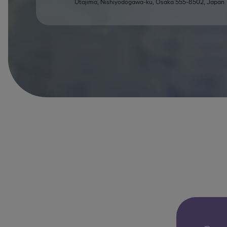
Utajima, Nishiyodogawa-ku, Osaka 555-8502, Japan