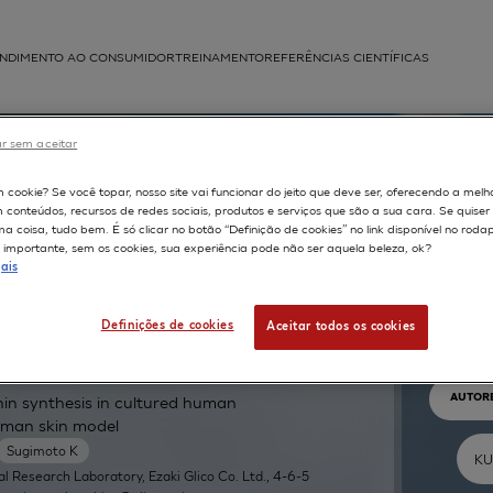
NDIMENTO AO CONSUMIDOR
TREINAMENTO
REFERÊNCIAS CIENTÍFICAS
APLICAÇÕES
r sem aceitar
struída
m cookie? Se você topar, nosso site vai funcionar do jeito que deve ser, oferecendo a melh
m conteúdos, recursos de redes sociais, produtos e serviços que são a sua cara. Se quise
 coisa, tudo bem. É só clicar no botão “Definição de cookies” no link disponível no roda
importante, sem os cookies, sua experiência pode não ser aquela beleza, ok?
ais
Pr
Definições de cookies
Aceitar todos os cookies
TEXTO 
AUTOR
nin synthesis in cultured human
uman skin model
Sugimoto K
l Research Laboratory, Ezaki Glico Co. Ltd., 4-6-5