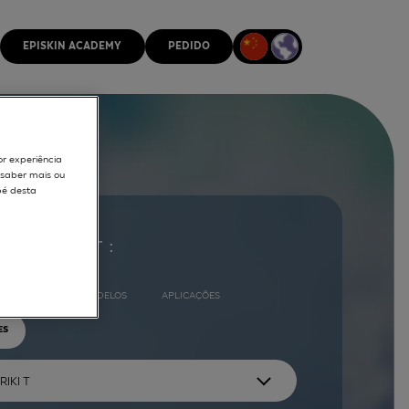
EPISKIN ACADEMY
PEDIDO
or experiência
r saber mais ou
pé desta
ocurar por :
COMPLETO
MODELOS
APLICAÇÕES
ES