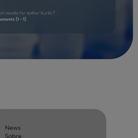
h results for author Kuriki T :
uments
[1 - 1]
News
Sobre