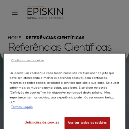
HOME
REFERÊNCIAS CIENTÍFICAS
Referências Científicas
Continuar sem aceitar
Oi, aceita um cookie? Se você topar, nosso site vai funcionar do jeito que
Procurar por :
deve ser, oferecendo a melhor experiência possível, com conteúdos,
recursos de redes sociais, produtos e serviços que são a sua cara. Se quiser
saber mais ou mudar alguma coisa, tudo bem. É só clicar no botão
TEXTO COMPLETO
MODELOS
APLICAÇÕES
“Definição de cookies” no link disponível no rodapé desta página. Mas
importante, sem os cookies, sua experiência pode não ser aquela beleza,
AUTORES
ok?
Termos Legais
Definições de cookies
Aceitar todos os cookies