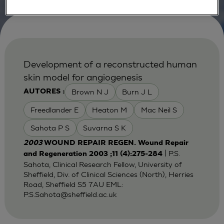
Development of a reconstructed human
skin model for angiogenesis
Brown N J
Burn J L
AUTORES :
Freedlander E
Heaton M
Mac Neil S
Sahota P S
Suvarna S K
2003
WOUND REPAIR REGEN. Wound Repair
| P.S.
and Regeneration 2003 ;11 (4):275-284
Sahota, Clinical Research Fellow, University of
Sheffield, Div. of Clinical Sciences (North), Herries
Road, Sheffield S5 7AU EML:
P.S.Sahota@sheffield.ac.uk