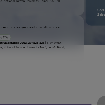
ne, National Taiwan University, Taipei, 100 EML:
Searc
2
do
res on a bilayer gelatin scaffold as a
g T W
| T.-W. Wang,
strumentation 2003 ;39):523-528
e, National Taiwan University, No. 1, Jen-Ai Road,