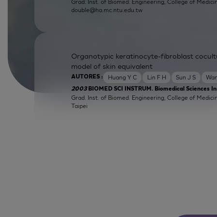
Grad. Inst. of Biomed. Engineering, College of Medici
double@ha.mc.ntu.edu.tw
Organotypic keratinocyte-fibroblast cocultu
model of skin equivalent
Huang Y C
Lin F H
Sun J S
Wan
AUTORES :
2003
BIOMED SCI INSTRUM. Biomedical Sciences In
Grad. Inst. of Biomed. Engineering, College of Medicin
Taipei