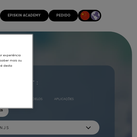
EPISKIN ACADEMY
PEDIDO
or experiência
r saber mais ou
pé desta
ocurar por :
COMPLETO
MODELOS
APLICAÇÕES
ES