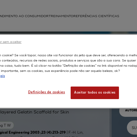
NDIMENTO AO CONSUMIDOR
TREINAMENTO
REFERÊNCIAS CIENTÍFICAS
APLICAÇÕES
r sem aceitar
struída
m cookie? Se você topar, nosso site vai funcionar do jeito que deve ser, oferecendo a melh
m conteúdos, recursos de redes sociais, produtos e serviços que são a sua cara. Se quise
 coisa, tudo bem. É só clicar no botão “Definição de cookies” no link disponível no roda
importante, sem os cookies, sua experiência pode não ser aquela beleza, ok?
ais
Pr
Definições de cookies
Aceitar todos os cookies
TEXTO 
AUTOR
layered Gelatin Scaffold for Skin
g T W
| F.-H. Lin,
ical Engineering 2003 ;23 (4):213-219