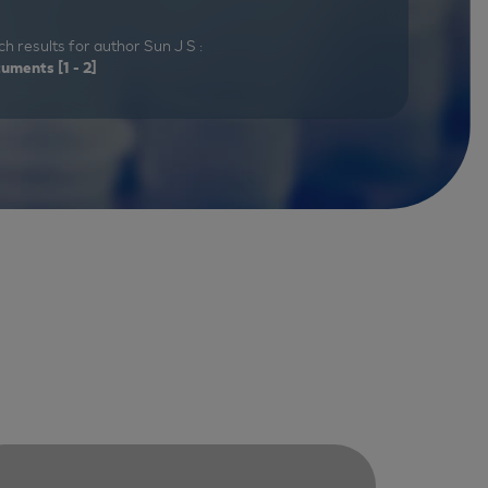
h results for author Sun J S :
cuments
[1 - 2]