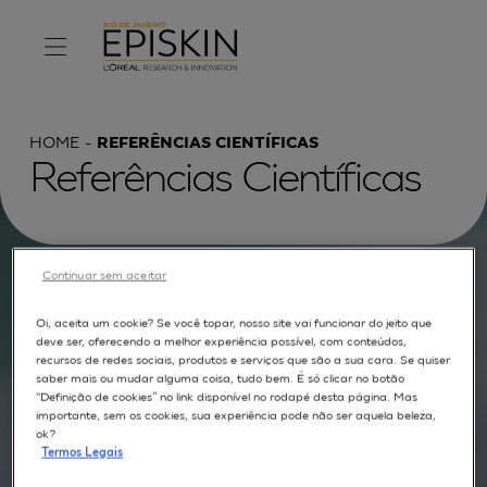
HOME
REFERÊNCIAS CIENTÍFICAS
Referências Científicas
Continuar sem aceitar
Procurar por :
Oi, aceita um cookie? Se você topar, nosso site vai funcionar do jeito que
TEXTO COMPLETO
MODELOS
APLICAÇÕES
deve ser, oferecendo a melhor experiência possível, com conteúdos,
recursos de redes sociais, produtos e serviços que são a sua cara. Se quiser
AUTORES
saber mais ou mudar alguma coisa, tudo bem. É só clicar no botão
“Definição de cookies” no link disponível no rodapé desta página. Mas
importante, sem os cookies, sua experiência pode não ser aquela beleza,
ok?
Termos Legais