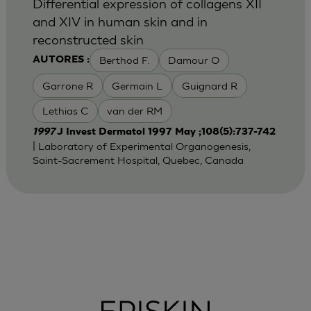
Differential expression of collagens XII
and XIV in human skin and in
reconstructed skin
Berthod F.
Damour O
AUTORES :
Garrone R
Germain L
Guignard R
Lethias C
van der RM
1997
J Invest Dermatol 1997 May ;108(5):737-742
| Laboratory of Experimental Organogenesis,
Saint-Sacrement Hospital, Quebec, Canada