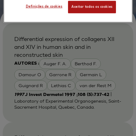
Definições de cookies
Aceitar todos os cookies
Differential expression of collagens XII
and XIV in human skin and in
reconstructed skin
Auger F. A.
Berthod F.
AUTORES :
Damour O
Garrone R
Germain L
Guignard R
Lethias C
van der Rest M
|
1997
J Invest Dermatol 1997 ;108 (5):737-42
Laboratory of Experimental Organogenesis, Saint-
Sacrement Hospital, Quebec, Canada.