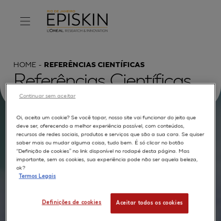
HOME
REFERÊNCIAS CIENTÍFICAS
Referências Científicas
Continuar sem aceitar
Oi, aceita um cookie? Se você topar, nosso site vai funcionar do jeito que
deve ser, oferecendo a melhor experiência possível, com conteúdos,
Procurar por :
recursos de redes sociais, produtos e serviços que são a sua cara. Se quiser
saber mais ou mudar alguma coisa, tudo bem. É só clicar no botão
“Definição de cookies” no link disponível no rodapé desta página. Mas
TEXTO COMPLETO
MODELOS
APLICAÇÕES
importante, sem os cookies, sua experiência pode não ser aquela beleza,
ok?
AUTORES
Termos Legais
Definições de cookies
Aceitar todos os cookies