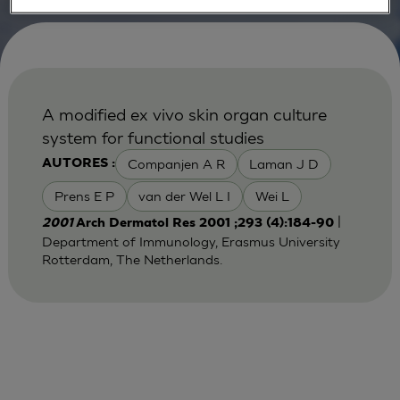
A modified ex vivo skin organ culture
system for functional studies
Companjen A R
Laman J D
AUTORES :
Prens E P
van der Wel L I
Wei L
|
2001
Arch Dermatol Res 2001 ;293 (4):184-90
Department of Immunology, Erasmus University
Rotterdam, The Netherlands.