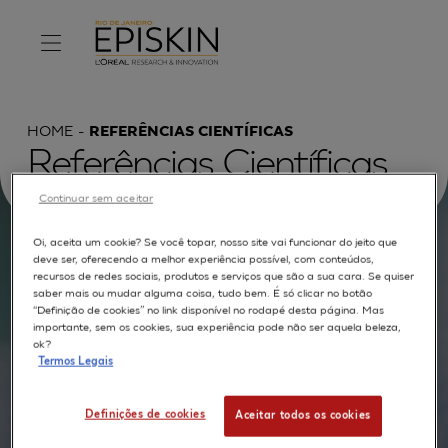
HOME
REFERÊNCIAS CIENTÍFICAS
Referências Científicas
Continuar sem aceitar
Oi, aceita um cookie? Se você topar, nosso site vai funcionar do jeito que
deve ser, oferecendo a melhor experiência possível, com conteúdos,
Procurar por :
recursos de redes sociais, produtos e serviços que são a sua cara. Se quiser
saber mais ou mudar alguma coisa, tudo bem. É só clicar no botão
TEXTO COMPLETO
MODELOS
APLICAÇÕES
“Definição de cookies” no link disponível no rodapé desta página. Mas
importante, sem os cookies, sua experiência pode não ser aquela beleza,
AUTORES
ok?
Termos Legais
Definições de cookies
Aceitar todos os cookies