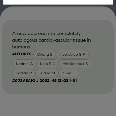
A new approach to completely
autologous cardiovascular tissue in
humans
Cheng S
Hoerstrup S P
AUTORES :
Kadner A
Kolb S A
Melnitchouk S
Sodian R
Turina M
Zund G
|
2002
ASAIO J 2002 ;48 (3):234-8