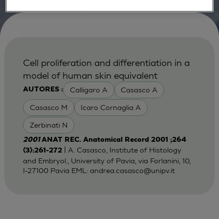
Cell proliferation and differentiation in a
model of human skin equivalent
Calligaro A
Casasco A
AUTORES :
Casasco M
Icaro Cornaglia A
Zerbinati N
2001
ANAT REC. Anatomical Record 2001 ;264
| A. Casasco, Institute of Histology
(3):261-272
and Embryol., University of Pavia, via Forlanini, 10,
I-27100 Pavia EML:
andrea.casasco@unipv.it