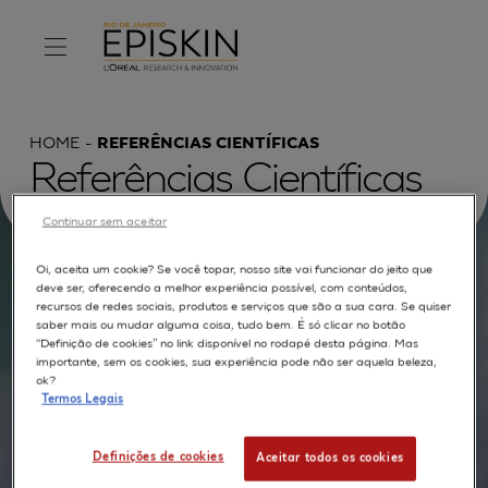
HOME
REFERÊNCIAS CIENTÍFICAS
Referências Científicas
Continuar sem aceitar
Oi, aceita um cookie? Se você topar, nosso site vai funcionar do jeito que
Procurar por :
deve ser, oferecendo a melhor experiência possível, com conteúdos,
recursos de redes sociais, produtos e serviços que são a sua cara. Se quiser
saber mais ou mudar alguma coisa, tudo bem. É só clicar no botão
TEXTO COMPLETO
MODELOS
APLICAÇÕES
“Definição de cookies” no link disponível no rodapé desta página. Mas
importante, sem os cookies, sua experiência pode não ser aquela beleza,
AUTORES
ok?
Termos Legais
Definições de cookies
Aceitar todos os cookies