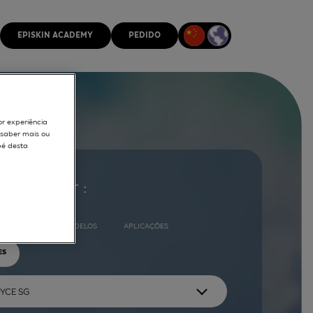
EPISKIN ACADEMY
PEDIDO
or experiência
r saber mais ou
pé desta
ocurar por :
COMPLETO
MODELOS
APLICAÇÕES
ES