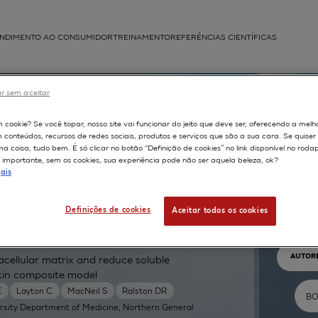
NDIMENTO AO CONSUMIDOR
TREINAMENTO
REFERÊNCIAS CIENTÍFICAS
APLICAÇÕES
r sem aceitar
struída
m cookie? Se você topar, nosso site vai funcionar do jeito que deve ser, oferecendo a melh
m conteúdos, recursos de redes sociais, produtos e serviços que são a sua cara. Se quise
 coisa, tudo bem. É só clicar no botão “Definição de cookies” no link disponível no roda
importante, sem os cookies, sua experiência pode não ser aquela beleza, ok?
ais
Pr
Definições de cookies
Aceitar todos os cookies
TEXTO 
AUTOR
cellular matrix and reduce soluble
skin composite model
E
Layton C
MacNeil S
Ralston DR
ersity Department of Medicine, Northern General