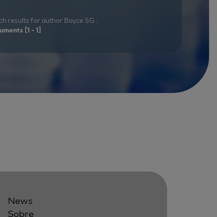
h results for author Boyce SG :
uments
[1 - 1]
News
Sobre