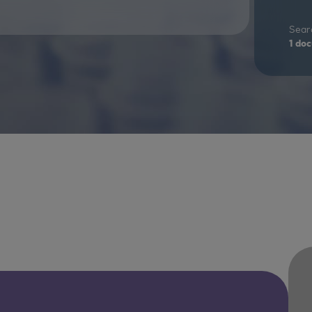
Searc
1
doc