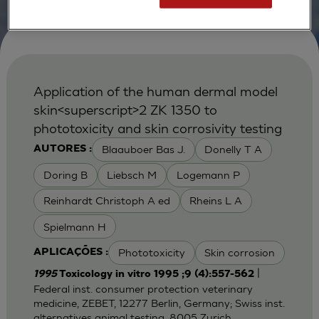
Application of the human dermal model
skin<superscript>2 ZK 1350 to
phototoxicity and skin corrosivity testing
Blaauboer Bas J.
Donelly T A
AUTORES :
Doring B
Liebsch M
Logemann P
Reinhardt Christoph A ed
Rheins L A
Spielmann H
Phototoxicity
Skin corrosion
APLICAÇÕES :
|
1995
Toxicology in vitro 1995 ;9 (4):557-562
Federal inst. consumer protection veterinary
medicine, ZEBET, 12277 Berlin, Germany; Swiss inst.
alternatives animal testing, 8005 Zurich,