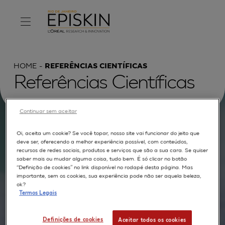
HOME
REFERÊNCIAS CIENTÍFICAS
Referências Científicas
Continuar sem aceitar
Procurar por :
Oi, aceita um cookie? Se você topar, nosso site vai funcionar do jeito que
deve ser, oferecendo a melhor experiência possível, com conteúdos,
recursos de redes sociais, produtos e serviços que são a sua cara. Se quiser
TEXTO COMPLETO
MODELOS
APLICAÇÕES
saber mais ou mudar alguma coisa, tudo bem. É só clicar no botão
“Definição de cookies” no link disponível no rodapé desta página. Mas
AUTORES
importante, sem os cookies, sua experiência pode não ser aquela beleza,
ok?
Termos Legais
Definições de cookies
Aceitar todos os cookies