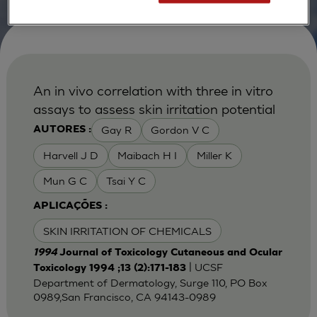
An in vivo correlation with three in vitro
assays to assess skin irritation potential
Gay R
Gordon V C
AUTORES :
Harvell J D
Maibach H I
Miller K
Mun G C
Tsai Y C
APLICAÇÕES :
SKIN IRRITATION OF CHEMICALS
1994
Journal of Toxicology Cutaneous and Ocular
| UCSF
Toxicology 1994 ;13 (2):171-183
Department of Dermatology, Surge 110, PO Box
0989,San Francisco, CA 94143-0989