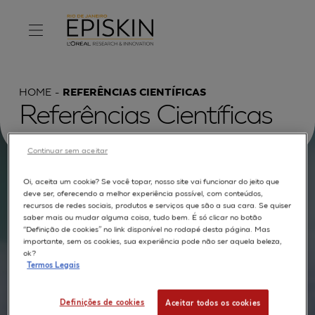
HOME
REFERÊNCIAS CIENTÍFICAS
Referências Científicas
Continuar sem aceitar
Oi, aceita um cookie? Se você topar, nosso site vai funcionar do jeito que
Procurar por :
deve ser, oferecendo a melhor experiência possível, com conteúdos,
recursos de redes sociais, produtos e serviços que são a sua cara. Se quiser
TEXTO COMPLETO
MODELOS
APLICAÇÕES
saber mais ou mudar alguma coisa, tudo bem. É só clicar no botão
“Definição de cookies” no link disponível no rodapé desta página. Mas
AUTORES
importante, sem os cookies, sua experiência pode não ser aquela beleza,
ok?
Termos Legais
Definições de cookies
Aceitar todos os cookies