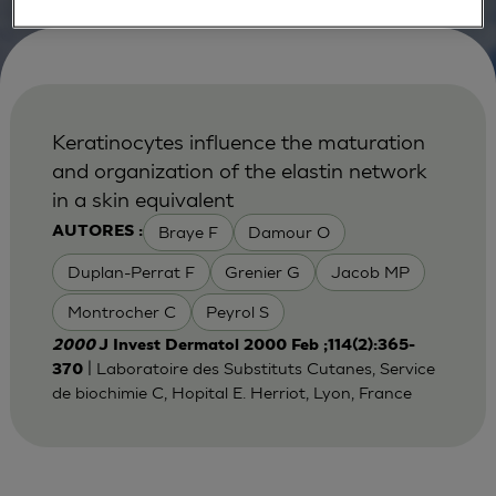
Keratinocytes influence the maturation
and organization of the elastin network
in a skin equivalent
Braye F
Damour O
AUTORES :
Duplan-Perrat F
Grenier G
Jacob MP
Montrocher C
Peyrol S
2000
J Invest Dermatol 2000 Feb ;114(2):365-
| Laboratoire des Substituts Cutanes, Service
370
de biochimie C, Hopital E. Herriot, Lyon, France