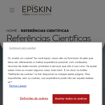
HOME
REFERÊNCIAS CIENTÍFICAS
Referências Científicas
Continuar sem aceitar
Oi, aceita um cookie? Se você topar, nosso site vai funcionar do jeito que
Procurar por :
deve ser, oferecendo a melhor experiência possível, com conteúdos,
recursos de redes sociais, produtos e serviços que são a sua cara. Se quiser
saber mais ou mudar alguma coisa, tudo bem. É só clicar no botão
TEXTO COMPLETO
MODELOS
APLICAÇÕES
“Definição de cookies” no link disponível no rodapé desta página. Mas
importante, sem os cookies, sua experiência pode não ser aquela beleza,
AUTORES
ok?
Termos Legais
Definições de cookies
Aceitar todos os cookies