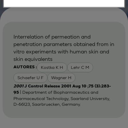
Interrelation of permeation and
penetration parameters obtained from in
vitro experiments with human skin and
skin equivalents
Kostka K H
Lehr C M
AUTORES :
Schaefer U F
Wagner H
2001
J Control Release 2001 Aug 10 ;75 (3):283-
| Department of Biopharmaceutics and
95
Pharmaceutical Technology, Saarland University,
D-66123, Saarbruecken, Germany.