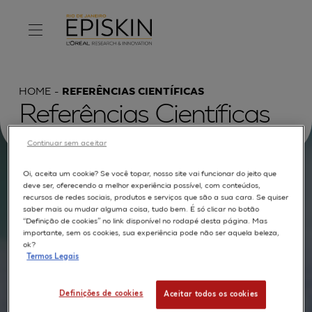
HOME
REFERÊNCIAS CIENTÍFICAS
Referências Científicas
Continuar sem aceitar
Oi, aceita um cookie? Se você topar, nosso site vai funcionar do jeito que
Procurar por :
deve ser, oferecendo a melhor experiência possível, com conteúdos,
recursos de redes sociais, produtos e serviços que são a sua cara. Se quiser
saber mais ou mudar alguma coisa, tudo bem. É só clicar no botão
TEXTO COMPLETO
MODELOS
APLICAÇÕES
“Definição de cookies” no link disponível no rodapé desta página. Mas
importante, sem os cookies, sua experiência pode não ser aquela beleza,
AUTORES
ok?
Termos Legais
Definições de cookies
Aceitar todos os cookies