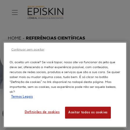
HOME
REFERÊNCIAS CIENTÍFICAS
Continuar sem aceitar
Oi, aceita um cookie? Se você topar, nosso site vai funcionar do jeito que
deve ser, oferecendo a melhor experiência possível, com conteúdos,
recursos de redes sociais, produtos e serviços que são a sua cara. Se quiser
saber mais ou mudar alguma coisa, tudo bem. É só clicar no botão
“Definição de cookies” no link disponível no rodapé desta página. Mas
importante, sem os cookies, sua experiência pode não ser aquela beleza,
ok?
Termos Legais
Definições de cookies
Aceitar todos os cookies
IN VITRO TEST APPROACH