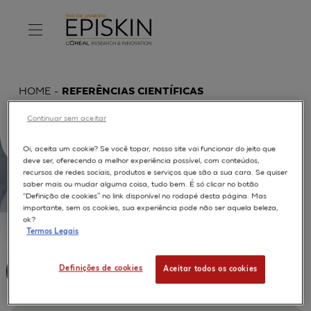
HOME
REFERÊNCIAS CIENTÍFICAS
Continuar sem aceitar
Oi, aceita um cookie? Se você topar, nosso site vai funcionar do jeito que
deve ser, oferecendo a melhor experiência possível, com conteúdos,
recursos de redes sociais, produtos e serviços que são a sua cara. Se quiser
saber mais ou mudar alguma coisa, tudo bem. É só clicar no botão
“Definição de cookies” no link disponível no rodapé desta página. Mas
importante, sem os cookies, sua experiência pode não ser aquela beleza,
ok?
Termos Legais
Definições de cookies
Aceitar todos os cookies
IN VITRO TEST APPROACH