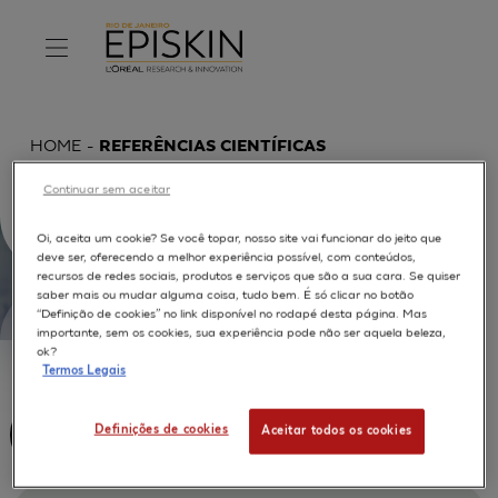
HOME
REFERÊNCIAS CIENTÍFICAS
Continuar sem aceitar
Oi, aceita um cookie? Se você topar, nosso site vai funcionar do jeito que
deve ser, oferecendo a melhor experiência possível, com conteúdos,
recursos de redes sociais, produtos e serviços que são a sua cara. Se quiser
saber mais ou mudar alguma coisa, tudo bem. É só clicar no botão
“Definição de cookies” no link disponível no rodapé desta página. Mas
importante, sem os cookies, sua experiência pode não ser aquela beleza,
ok?
Termos Legais
Definições de cookies
Aceitar todos os cookies
IN VITRO TEST APPROACH