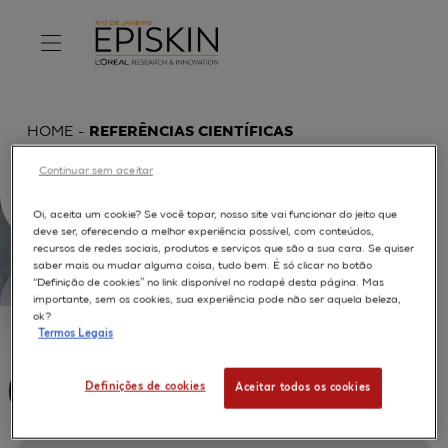
HOME
REFERÊNCIAS CIENTÍFICAS
Continuar sem aceitar
Oi, aceita um cookie? Se você topar, nosso site vai funcionar do jeito que
deve ser, oferecendo a melhor experiência possível, com conteúdos,
recursos de redes sociais, produtos e serviços que são a sua cara. Se quiser
saber mais ou mudar alguma coisa, tudo bem. É só clicar no botão
“Definição de cookies” no link disponível no rodapé desta página. Mas
importante, sem os cookies, sua experiência pode não ser aquela beleza,
ok?
Termos Legais
Definições de cookies
Aceitar todos os cookies
IN VITRO TEST APPROACH