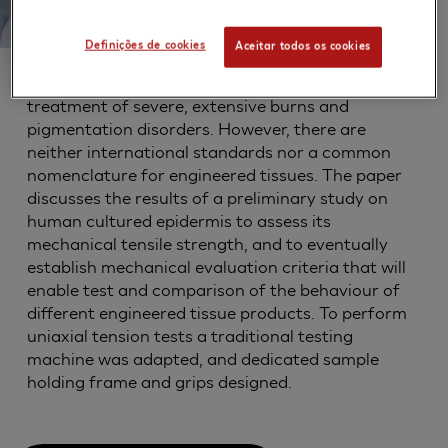
Definições de cookies
Aceitar todos os cookies
Human epidermis can be reconstructed in vitro
and is currently used in autografts for the
treatment of severe, extensive burns and
pigmentation disorders. However, there are
neither international standards nor a common
nomenclature for engineered tissues. The paper
discusses the results of a preliminary study on
human cultured epidermis to assess its
mechanical tensile strength, and to eventually
establish mechanical evaluation criteria that will
enable test and comparison of the behaviour of
different engineered tissue products. To perform
uniaxial tension tests a traditional testing
machine was adapted, and dedicated sample
holding frame and grips designed.