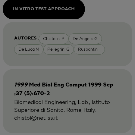
IN VITRO TEST APPROACH
Chistolini P
De Angelis G
AUTORES :
De Luca M
Pellegrini G
Ruspantini I
1999
Med Biol Eng Comput 1999 Sep
;37 (5):670-2
Biomedical Engineering, Lab., Istituto
Superiore di Sanita, Rome, Italy.
chistol@net.iss.it