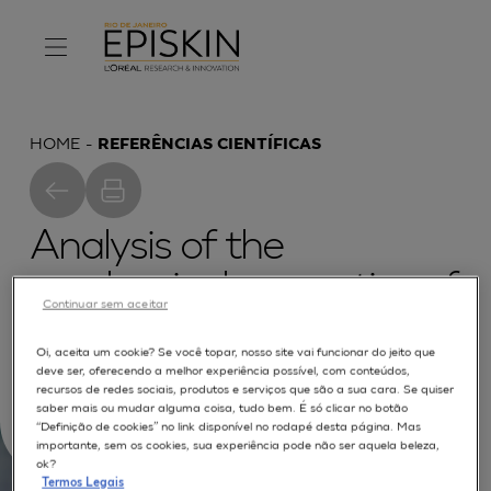
HOME
REFERÊNCIAS CIENTÍFICAS
Analysis of the
mechanical properties of
Continuar sem aceitar
in vitro reconstructed
Oi, aceita um cookie? Se você topar, nosso site vai funcionar do jeito que
epidermis: preliminary
deve ser, oferecendo a melhor experiência possível, com conteúdos,
recursos de redes sociais, produtos e serviços que são a sua cara. Se quiser
results
saber mais ou mudar alguma coisa, tudo bem. É só clicar no botão
“Definição de cookies” no link disponível no rodapé desta página. Mas
importante, sem os cookies, sua experiência pode não ser aquela beleza,
ok?
Termos Legais