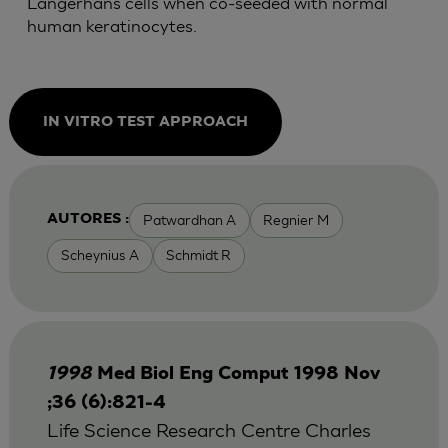
Langerhans cells when co-seeded with normal
human keratinocytes.
IN VITRO TEST APPROACH
Patwardhan A
Regnier M
AUTORES :
Scheynius A
Schmidt R
1998
Med Biol Eng Comput 1998 Nov
;36 (6):821-4
Life Science Research Centre Charles