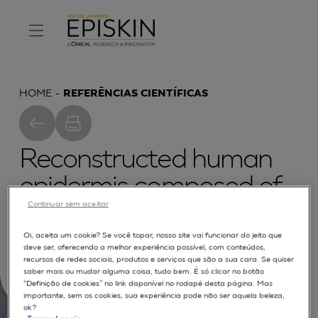
HOME
REFERÊNCIAS CIENTÍFICAS
Reconstructed human
epidermis composed of
Continuar sem aceitar
keratinocytes,
melanocytes and
Oi, aceita um cookie? Se você topar, nosso site vai funcionar do jeito que
deve ser, oferecendo a melhor experiência possível, com conteúdos,
recursos de redes sociais, produtos e serviços que são a sua cara. Se quiser
Langerhans cells
saber mais ou mudar alguma coisa, tudo bem. É só clicar no botão
“Definição de cookies” no link disponível no rodapé desta página. Mas
importante, sem os cookies, sua experiência pode não ser aquela beleza,
ok?