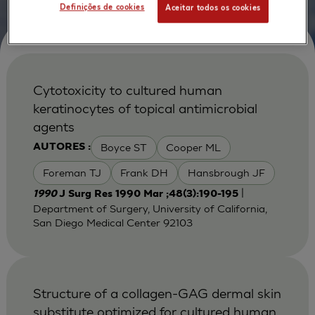
Definições de cookies
Aceitar todos os cookies
Cytotoxicity to cultured human
keratinocytes of topical antimicrobial
agents
Boyce ST
Cooper ML
AUTORES :
Foreman TJ
Frank DH
Hansbrough JF
|
1990
J Surg Res 1990 Mar ;48(3):190-195
Department of Surgery, University of California,
San Diego Medical Center 92103
Structure of a collagen-GAG dermal skin
substitute optimized for cultured human