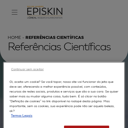
HOME
REFERÊNCIAS CIENTÍFICAS
Referências Científicas
Continuar sem aceitar
Procurar por :
Oi, aceita um cookie? Se você topar, nosso site vai funcionar do jeito que
deve ser, oferecendo a melhor experiência possível, com conteúdos,
TEXTO COMPLETO
MODELOS
APLICAÇÕES
recursos de redes sociais, produtos e serviços que são a sua cara. Se quiser
saber mais ou mudar alguma coisa, tudo bem. É só clicar no botão
AUTORES
“Definição de cookies” no link disponível no rodapé desta página. Mas
importante, sem os cookies, sua experiência pode não ser aquela beleza,
ok?
Termos Legais