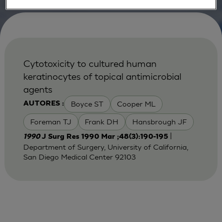
Cytotoxicity to cultured human
keratinocytes of topical antimicrobial
agents
Boyce ST
Cooper ML
AUTORES :
Foreman TJ
Frank DH
Hansbrough JF
|
1990
J Surg Res 1990 Mar ;48(3):190-195
Department of Surgery, University of California,
San Diego Medical Center 92103