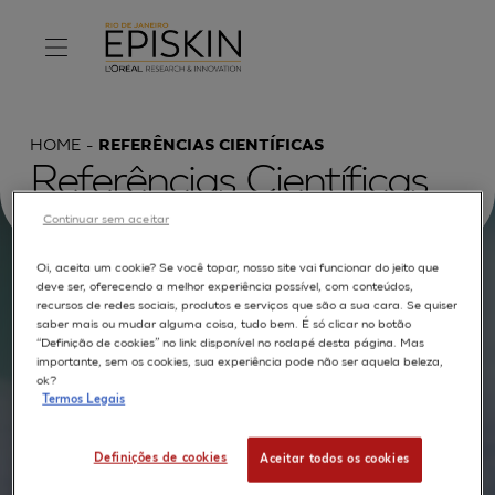
HOME
REFERÊNCIAS CIENTÍFICAS
Referências Científicas
Continuar sem aceitar
Oi, aceita um cookie? Se você topar, nosso site vai funcionar do jeito que
deve ser, oferecendo a melhor experiência possível, com conteúdos,
Procurar por :
recursos de redes sociais, produtos e serviços que são a sua cara. Se quiser
saber mais ou mudar alguma coisa, tudo bem. É só clicar no botão
TEXTO COMPLETO
MODELOS
APLICAÇÕES
“Definição de cookies” no link disponível no rodapé desta página. Mas
importante, sem os cookies, sua experiência pode não ser aquela beleza,
AUTORES
ok?
Termos Legais
Definições de cookies
Aceitar todos os cookies