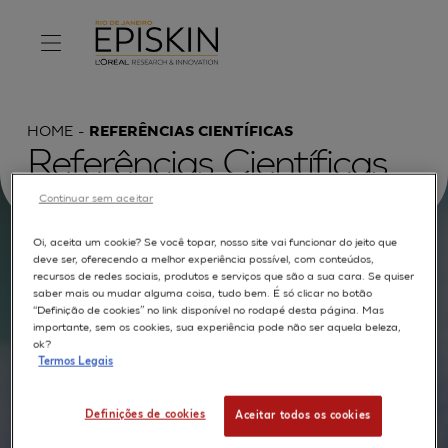
HOME
REFERÊNCIAS CIENTÍFICAS
Referências Científicas
Continuar sem aceitar
Oi, aceita um cookie? Se você topar, nosso site vai funcionar do jeito que
deve ser, oferecendo a melhor experiência possível, com conteúdos,
Procurar por :
recursos de redes sociais, produtos e serviços que são a sua cara. Se quiser
saber mais ou mudar alguma coisa, tudo bem. É só clicar no botão
TEXTO COMPLETO
MODELOS
APLICAÇÕES
“Definição de cookies” no link disponível no rodapé desta página. Mas
importante, sem os cookies, sua experiência pode não ser aquela beleza,
AUTORES
ok?
Termos Legais
Definições de cookies
Aceitar todos os cookies