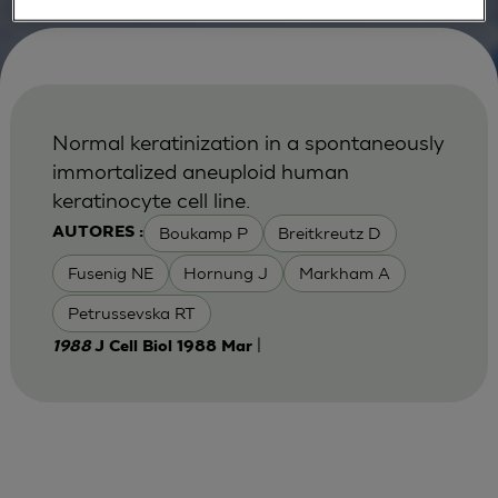
Normal keratinization in a spontaneously
immortalized aneuploid human
keratinocyte cell line.
Boukamp P
Breitkreutz D
AUTORES :
Fusenig NE
Hornung J
Markham A
Petrussevska RT
|
1988
J Cell Biol 1988 Mar