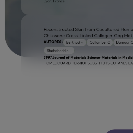
Lyon, France
Reconstructed Skin from Cocultured Human
Chitosane Cross-Linked Collagen-Gag Matr
Berthod F.
Collombel C
Damour 
AUTORES :
Shahabeddin L
1991
Journal of Materials Science-Materials in Medic
HOP EDOUARD HERRIOT,SUBSTITUTS CUTANES LAB,