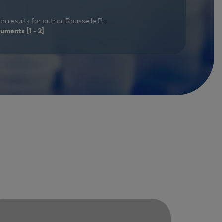
h results for author Rousselle P :
cuments
[1 - 2]