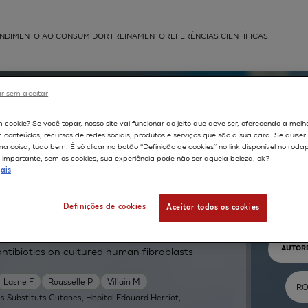
NDIMENTO AO CONSUMIDOR
TREINAMENTO
REFERÊNCIAS CIENTÍFICAS
APLICAÇÕES
r sem aceitar
struída
m cookie? Se você topar, nosso site vai funcionar do jeito que deve ser, oferecendo a melh
m conteúdos, recursos de redes sociais, produtos e serviços que são a sua cara. Se quise
 coisa, tudo bem. É só clicar no botão “Definição de cookies” no link disponível no roda
importante, sem os cookies, sua experiência pode não ser aquela beleza, ok?
ais
Pr
Definições de cookies
Aceitar todos os cookies
TEXTO 
AUTOR
antibiotics on cultured human fibroblasts
Lasne F
Rousselle P
Villain M
s Substituts Cutanes, Hopital Edouard Herriot,