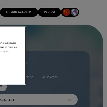
EPISKIN ACADEMY
PEDIDO
or experiência
r saber mais ou
pé desta
ocurar por :
COMPLETO
MODELOS
APLICAÇÕES
ES