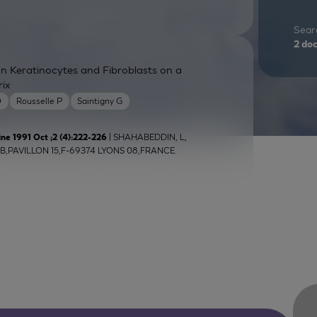
Searc
2
do
 Keratinocytes and Fibroblasts on a
ix
O
Rousselle P
Saintigny G
| SHAHABEDDIN, L,
ine 1991 Oct ;2 (4):222-226
PAVILLON 15,F-69374 LYONS 08,FRANCE.