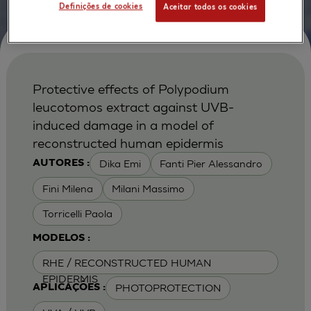
Definições de cookies
Aceitar todos os cookies
Protective effects of Polypodium
leucotomos extract against UVB-
induced damage in a model of
reconstructed human epidermis
Dika Emi
Fanti Pier Alessandro
AUTORES :
Fini Milena
Milani Massimo
Torricelli Paola
MODELOS :
RHE / RECONSTRUCTED HUMAN
EPIDERMIS
PHOTOPROTECTION
APLICAÇÕES :