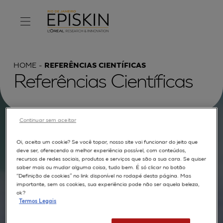
HOME
REFERÊNCIAS CIENTÍFICAS
Referências Científicas
Continuar sem aceitar
Procurar por :
Oi, aceita um cookie? Se você topar, nosso site vai funcionar do jeito que
deve ser, oferecendo a melhor experiência possível, com conteúdos,
TEXTO COMPLETO
MODELOS
APLICAÇÕES
recursos de redes sociais, produtos e serviços que são a sua cara. Se quiser
saber mais ou mudar alguma coisa, tudo bem. É só clicar no botão
AUTORES
“Definição de cookies” no link disponível no rodapé desta página. Mas
importante, sem os cookies, sua experiência pode não ser aquela beleza,
ok?
Termos Legais