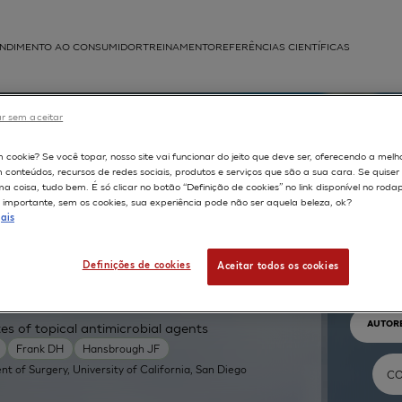
NDIMENTO AO CONSUMIDOR
TREINAMENTO
REFERÊNCIAS CIENTÍFICAS
APLICAÇÕES
r sem aceitar
struída
m cookie? Se você topar, nosso site vai funcionar do jeito que deve ser, oferecendo a melh
m conteúdos, recursos de redes sociais, produtos e serviços que são a sua cara. Se quise
 coisa, tudo bem. É só clicar no botão “Definição de cookies” no link disponível no roda
importante, sem os cookies, sua experiência pode não ser aquela beleza, ok?
ais
Pr
Definições de cookies
Aceitar todos os cookies
TEXTO 
AUTOR
es of topical antimicrobial agents
Frank DH
Hansbrough JF
t of Surgery, University of California, San Diego