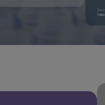
Sear
1
doc