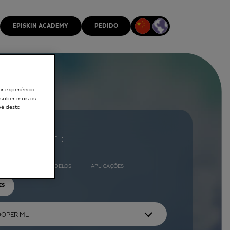
EPISKIN ACADEMY
PEDIDO
or experiência
r saber mais ou
pé desta
ocurar por :
COMPLETO
MODELOS
APLICAÇÕES
ES