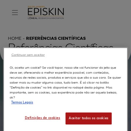
HOME
REFERÊNCIAS CIENTÍFICAS
Referências Científicas
Continuar sem aceitar
Oi, aceita um cookie? Se você topar, nosso site vai funcionar do jeito que
deve ser, oferecendo a melhor experiência possível, com conteúdos,
Procurar por :
recursos de redes sociais, produtos e serviços que são a sua cara. Se quiser
saber mais ou mudar alguma coisa, tudo bem. É só clicar no botão
“Definição de cookies” no link disponível no rodapé desta página. Mas
TEXTO COMPLETO
MODELOS
APLICAÇÕES
importante, sem os cookies, sua experiência pode não ser aquela beleza,
ok?
AUTORES
Termos Legais
Definições de cookies
Aceitar todos os cookies