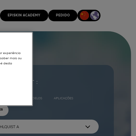
EPISKIN ACADEMY
PEDIDO
or experiência
r saber mais ou
pé desta
ocurar por :
COMPLETO
MODELOS
APLICAÇÕES
ES