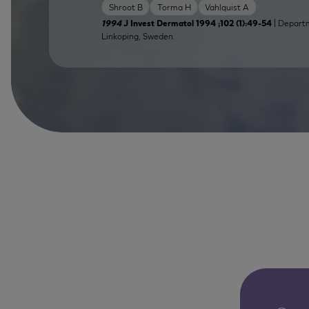
Shroot B
Torma H
Vahlquist A
| Departm
1994
J Invest Dermatol 1994 ;102 (1):49-54
Linkoping, Sweden.