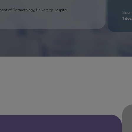
ent of Dermatology, University Hospital,
Searc
1
doc