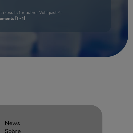
h results for author Vahlquist A :
uments
[1 - 1]
News
Sobre