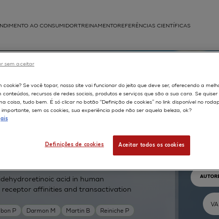
NDIMENTO AO CONSUMIDOR
TREINAMENTO
REFERÊNCIAS CIENTÍFICAS
APLICAÇÕES
r sem aceitar
struída
m cookie? Se você topar, nosso site vai funcionar do jeito que deve ser, oferecendo a melh
m conteúdos, recursos de redes sociais, produtos e serviços que são a sua cara. Se quise
 coisa, tudo bem. É só clicar no botão “Definição de cookies” no link disponível no roda
importante, sem os cookies, sua experiência pode não ser aquela beleza, ok?
ais
Pr
Definições de cookies
Aceitar todos os cookies
TEXTO 
AUTOR
-didehydroretinoic acid in human
 receptor affinities and transactivation
bon P
Darmon M
Martin B
Reiniche P