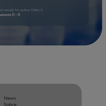
h results for author Dakic V :
uments
[1 - 1]
News
Sobre