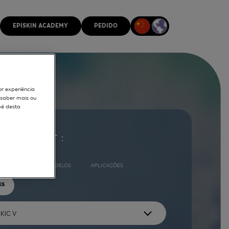
EPISKIN ACADEMY
PEDIDO
or experiência
r saber mais ou
pé desta
ocurar por :
COMPLETO
MODELOS
APLICAÇÕES
ES