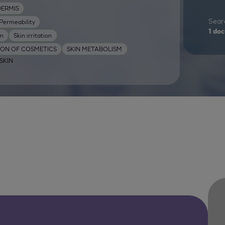
DERMIS
Searc
Permeability
1
doc
on
Skin irritation
TION OF COSMETICS
SKIN METABOLISM
ISKIN