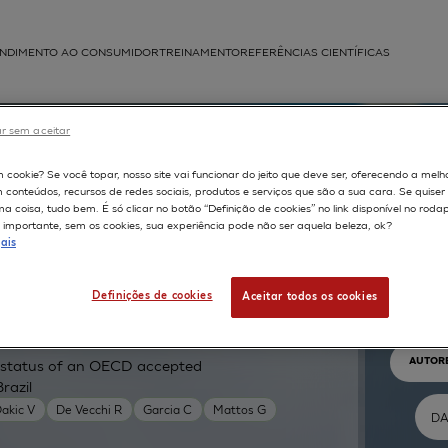
NDIMENTO AO CONSUMIDOR
TREINAMENTO
REFERÊNCIAS CIENTÍFICAS
APLICAÇÕES
r sem aceitar
struída
m cookie? Se você topar, nosso site vai funcionar do jeito que deve ser, oferecendo a melh
m conteúdos, recursos de redes sociais, produtos e serviços que são a sua cara. Se quise
 coisa, tudo bem. É só clicar no botão “Definição de cookies” no link disponível no roda
importante, sem os cookies, sua experiência pode não ser aquela beleza, ok?
ais
Pr
Definições de cookies
Aceitar todos os cookies
TEXTO 
AUTOR
ry status of an OECD accepted
razil
akic V
De Vecchi R
Garcia C
Mattos G