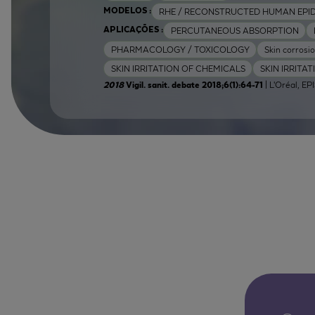
RHE / RECONSTRUCTED HUMAN EPI
MODELOS :
PERCUTANEOUS ABSORPTION
APLICAÇÕES :
PHARMACOLOGY / TOXICOLOGY
Skin corrosi
SKIN IRRITATION OF CHEMICALS
SKIN IRRITA
| L'Oréal, EP
2018
Vigil. sanit. debate 2018;6(1):64-71